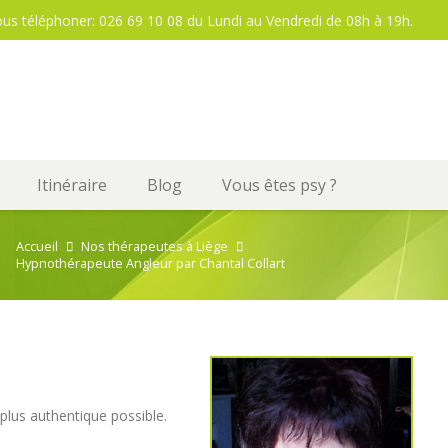
ous téléphoner: 026 69 10 08 du Lundi au Vendredi de 08h à 19h.
Itinéraire
Blog
Vous êtes psy ?
Accueil
Nos thérapeutes à Liège
Hypnothérapeute Angleur par Chantal Collart
plus authentique possible.