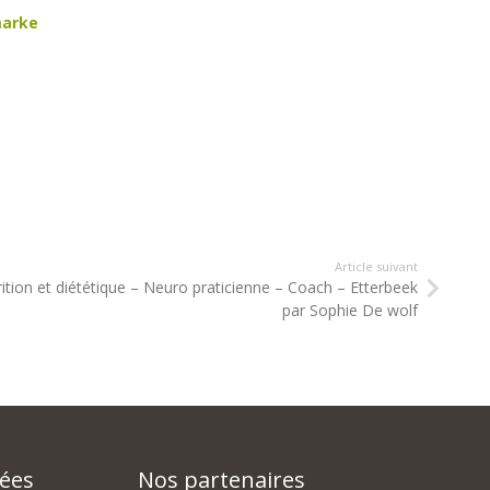
marke
Article suivant
rition et diététique – Neuro praticienne – Coach – Etterbeek
par Sophie De wolf
sées
Nos partenaires