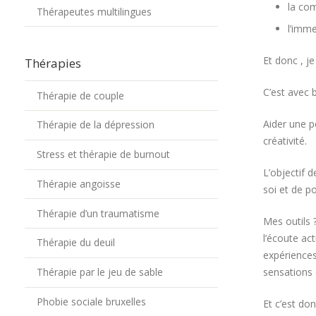
la co
Thérapeutes multilingues
l’imme
Et donc , je
Thérapies
C’est avec 
Thérapie de couple
Aider une p
Thérapie de la dépression
créativité.
Stress et thérapie de burnout
L’objectif 
Thérapie angoisse
soi et de p
Thérapie d’un traumatisme
Mes outils 
l’écoute ac
Thérapie du deuil
expériences 
sensations 
Thérapie par le jeu de sable
Phobie sociale bruxelles
Et c’est do