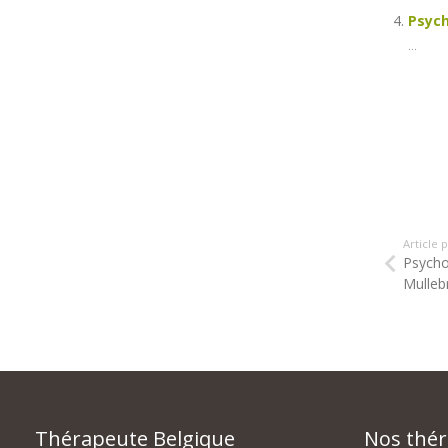
Psych
...
Article
Psycho
Mulleb
Thérapeute Belgique
Nos thé