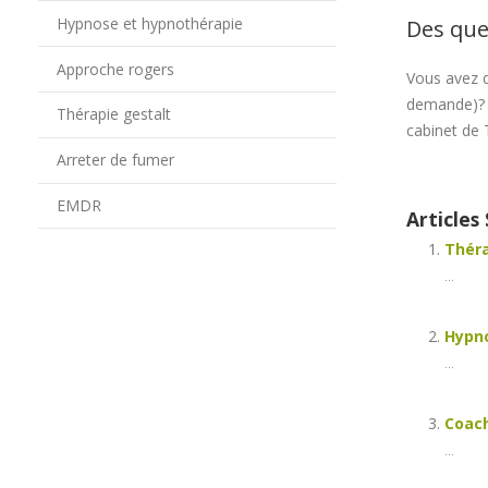
Hypnose et hypnothérapie
Des que
Approche rogers
Vous avez d
demande)
Thérapie gestalt
cabinet de 
Arreter de fumer
EMDR
Articles 
Théra
...
Hypno
...
Coach
...