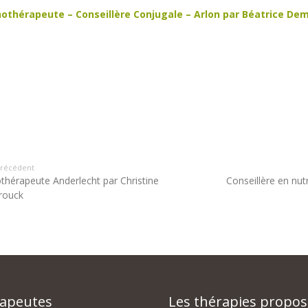
othérapeute – Conseillère Conjugale – Arlon par Béatrice De
 précédent
thérapeute Anderlecht par Christine
Conseillère en nut
rouck
rapeutes
Les thérapies propo