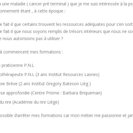
 à une maladie ( cancer pré terminal ) que je me suis intéressée à la p
onnement étant , à cette époque :
fait-il que certains trouvent les ressources adéquates pour s’en sorti
 fait-il que nous soyons remplis de trésors intérieurs que nous ne
 nous autorisions pas à utiliser ?
 là commencent mes formations :
 praticienne P.N.L
thérapeute P.N.L (3 ans Institut Resources Lasnes)
ie Brève (2 ans Institut Gregory Bateson Lièg )
se approfondie (Centre Prisme : Barbara Briqueman)
u rire (Académie du rire Liège)
possible d’arrêter mes formations car mon métier me passionne et jam