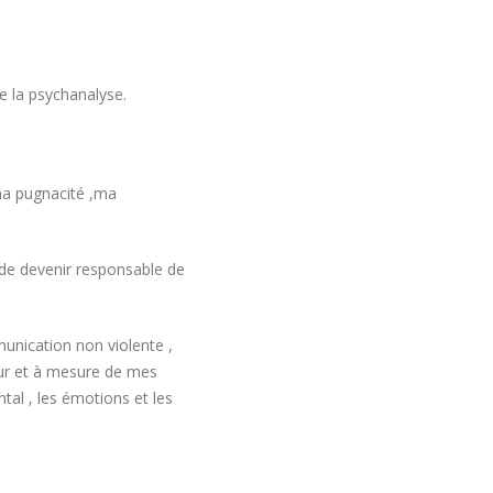
re la psychanalyse.
ma pugnacité ,ma
n de devenir responsable de
munication non violente ,
 fur et à mesure de mes
ntal , les émotions et les