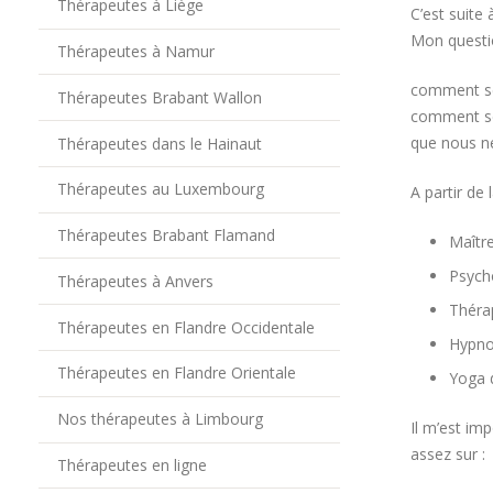
Thérapeutes à Liège
C’est suite
Mon questi
Thérapeutes à Namur
comment se 
Thérapeutes Brabant Wallon
comment se
que nous ne
Thérapeutes dans le Hainaut
Thérapeutes au Luxembourg
A partir de
Thérapeutes Brabant Flamand
Maître
Psycho
Thérapeutes à Anvers
Thérap
Thérapeutes en Flandre Occidentale
Hypno
Thérapeutes en Flandre Orientale
Yoga d
Nos thérapeutes à Limbourg
Il m’est im
assez sur :
Thérapeutes en ligne