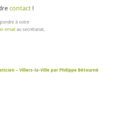
ndre
contact
!
épondre à votre
un email
au secrétariat,
cien – Villers-la-Ville par Philippe Bétourné