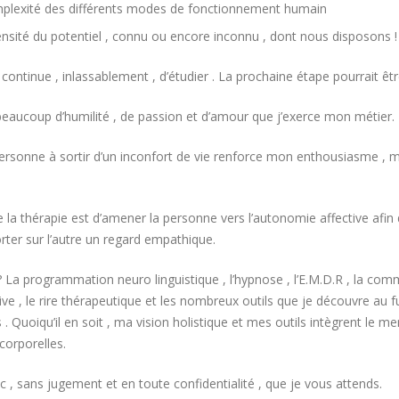
mplexité des différents modes de fonctionnement humain
nsité du potentiel , connu ou encore inconnu , dont nous disposons !
 continue , inlassablement , d’étudier . La prochaine étape pourrait êt
beaucoup d’humilité , de passion et d’amour que j’exerce mon métier.
ersonne à sortir d’un inconfort de vie renforce mon enthousiasme , 
de la thérapie est d’amener la personne vers l’autonomie affective afi
orter sur l’autre un regard empathique.
? La programmation neuro linguistique , l’hypnose , l’E.M.D.R , la com
tive , le rire thérapeutique et les nombreux outils que je découvre au
. Quoiqu’il en soit , ma vision holistique et mes outils intègrent le me
corporelles.
nc , sans jugement et en toute confidentialité , que je vous attends.