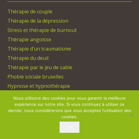
Thérapie de couple
Thérapie de la dépression
Stress et thérapie de burnout
Thérapie angoisse
Thérapie d’un traumatisme
Thérapie du deuil
Thérapie par le jeu de sable
Phobie sociale bruxelles
Hypnose et hypnothérapie
Approche rogers
Nous utilisons des cookies pour vous garantir la meilleure
Thérapie gestalt
expérience sur notre site. Si vous continuez à utiliser ce
dernier, nous considérerons que vous acceptez l'utilisation des
Arreter de fumer
cookies.
EMDR
Ok