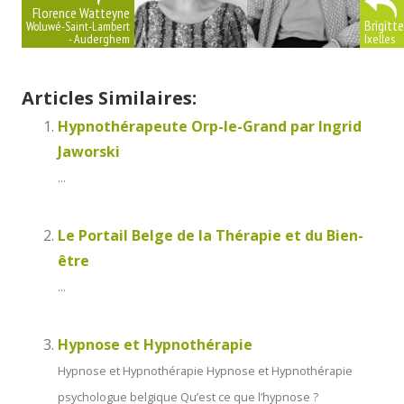
Florence Watteyne
Brigitt
Woluwé-Saint-Lambert
- Auderghem
Ixelles
Articles Similaires:
Hypnothérapeute Orp-le-Grand par Ingrid
Jaworski
...
Le Portail Belge de la Thérapie et du Bien-
être
...
Hypnose et Hypnothérapie
Hypnose et Hypnothérapie Hypnose et Hypnothérapie
psychologue belgique Qu’est ce que l’hypnose ?