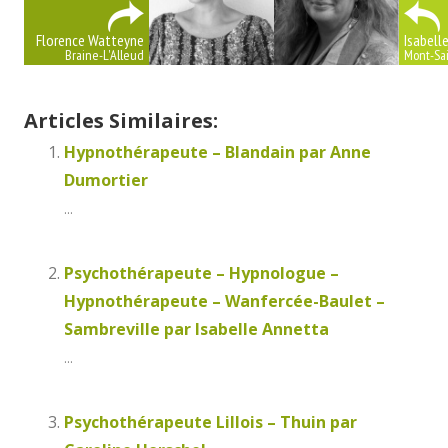
Florence Watteyne
Isabell
Braine-L'Alleud
Mont-Sai
Articles Similaires:
Hypnothérapeute – Blandain par Anne
Dumortier
...
Psychothérapeute – Hypnologue –
Hypnothérapeute – Wanfercée-Baulet –
Sambreville par Isabelle Annetta
...
Psychothérapeute Lillois – Thuin par