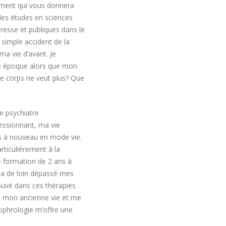
ment qui vous donnera
 des études en sciences
resse et publiques dans le
 simple accident de la
a vie d’avant. Je
tte époque alors que mon
le corps ne veut plus? Que
e psychiatre
ressionnant, ma vie
is à nouveau en mode vie.
rticulièrement à la
ne formation de 2 ans à
é a de loin dépassé mes
trouvé dans ces thérapies
 de mon ancienne vie et me
sophrologie m’offre une