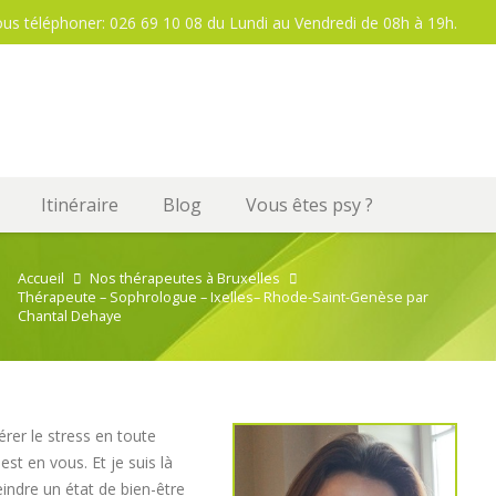
ous téléphoner: 026 69 10 08 du Lundi au Vendredi de 08h à 19h.
Itinéraire
Blog
Vous êtes psy ?
Accueil
Nos thérapeutes à Bruxelles
Thérapeute – Sophrologue – Ixelles– Rhode-Saint-Genèse par
Chantal Dehaye
rer le stress en toute
st en vous. Et je suis là
eindre un état de bien-être