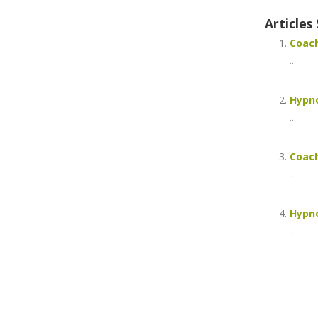
Articles 
Coach
...
Hypno
...
Coach
...
Hypno
...