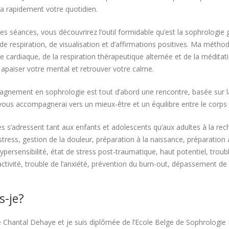
a rapidement votre quotidien.
es séances, vous découvrirez l’outil formidable qu’est la sophrologie 
de respiration, de visualisation et d’affirmations positives. Ma mét
e cardiaque, de la respiration thérapeutique alternée et de la méditat
apaiser votre mental et retrouver votre calme.
nement en sophrologie est tout d’abord une rencontre, basée sur la 
vous accompagnerai vers un mieux-être et un équilibre entre le corps et
 s’adressent tant aux enfants et adolescents qu’aux adultes à la r
stress, gestion de la douleur, préparation à la naissance, préparati
ypersensibilité, état de stress post-traumatique, haut potentiel, troub
ctivité, trouble de l’anxiété, prévention du burn-out, dépassement de 
s-je?
e Chantal Dehaye et je suis diplômée de l’Ecole Belge de Sophrologi