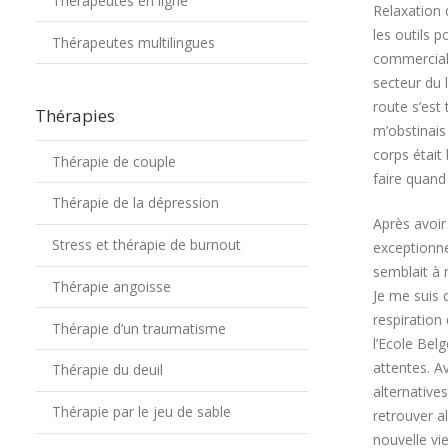
Thérapeutes en ligne
Relaxation
les outils 
Thérapeutes multilingues
commerciale
secteur du 
route s’est
Thérapies
m’obstinais
corps était
Thérapie de couple
faire quand
Thérapie de la dépression
Après avoir
Stress et thérapie de burnout
exceptionne
semblait à 
Thérapie angoisse
Je me suis 
respiration
Thérapie d’un traumatisme
l’Ecole Bel
attentes. Av
Thérapie du deuil
alternatives
Thérapie par le jeu de sable
retrouver a
nouvelle vi