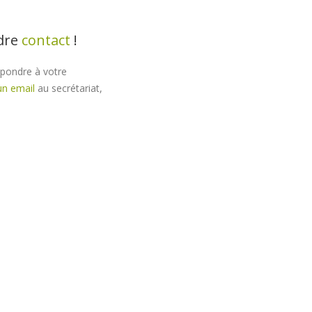
ndre
contact
!
épondre à votre
un email
au secrétariat,