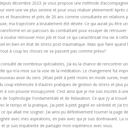
 depuis décembre 2023. Je vous propose une méthode d’accompagne
pour vivre une vie plus sereine et pour vous réaliser pleinement! Après
s et financières et près de 20 ans comme consultante en relations p
luxe, ma trajectoire a brutalement été déviée. Ce qui aurait pu être un
 transformé en un parcours du combattant pour essayer de retrouver m
 à vouloir retrouver mon job et tout ce qui caractérisait ma vie à ce
 bel en bien en état de stress post-traumatique. Mais que faire quand 
 tout à coup les choses ne se passent pas comme prévu?
 consulté de nombreux spécialistes, j’ai eu la chance de rencontrer un
lle qui m’a mise sur la voie de la méditation. Le changement fut imp
nouveau avoir du sens. J’étais petit à petit moins en mode survie, ma
du coup intéressée à d’autres pratiques de gestion du stress et plus pa
 et à son pouvoir insoupçonné. C’est ainsi que je me suis inscrite à u
ge de Sophrologie Fondamentale et de Relaxation. Ce que j’y ai trouv
ec le temps et la pratique, j’ai petit à petit gagné en sérénité et j’ai 
 ce qui allait me soigner. J’ai ainsi pu définitivement tourner la page
lignée avec mes aspirations, en paix avec qui je suis dorénavant. La 
e et je suis impatiente de partager mon expérience avec vous.