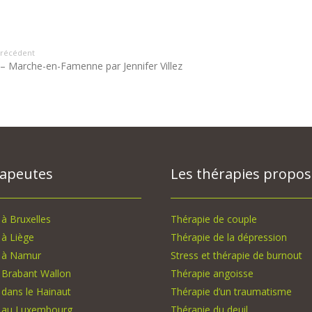
 précédent
– Marche-en-Famenne par Jennifer Villez
rapeutes
Les thérapies propo
à Bruxelles
Thérapie de couple
à Liège
Thérapie de la dépression
 à Namur
Stress et thérapie de burnout
 Brabant Wallon
Thérapie angoisse
dans le Hainaut
Thérapie d’un traumatisme
 au Luxembourg
Thérapie du deuil