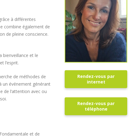
grâce à différentes
hode combine également de
ion de pleine conscience.
bienveillance et le
 l’esprit.
Rendez-vous par
echerche de méthodes de
internet
on à un événement générant
le de l’attention avec ou
soi.
Rendez-vous par
téléphone
e Fondamentale et de