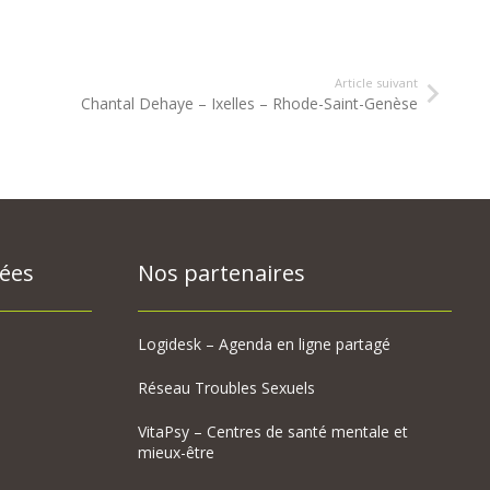
Article suivant
Chantal Dehaye – Ixelles – Rhode-Saint-Genèse
sées
Nos partenaires
Logidesk – Agenda en ligne partagé
Réseau Troubles Sexuels
VitaPsy – Centres de santé mentale et
mieux-être