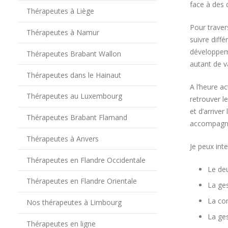
face à des 
Thérapeutes à Liège
Pour traver
Thérapeutes à Namur
suivre diff
développeme
Thérapeutes Brabant Wallon
autant de v
Thérapeutes dans le Hainaut
A l’heure a
Thérapeutes au Luxembourg
retrouver l
et d’arriver
Thérapeutes Brabant Flamand
accompagner
Thérapeutes à Anvers
Je peux inte
Thérapeutes en Flandre Occidentale
Le deu
Thérapeutes en Flandre Orientale
La ges
La con
Nos thérapeutes à Limbourg
La ges
Thérapeutes en ligne