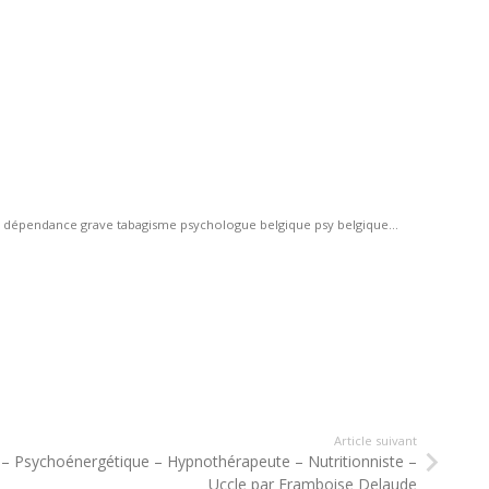
 dépendance grave tabagisme psychologue belgique psy belgique...
Article suivant
– Psychoénergétique – Hypnothérapeute – Nutritionniste –
Uccle par Framboise Delaude