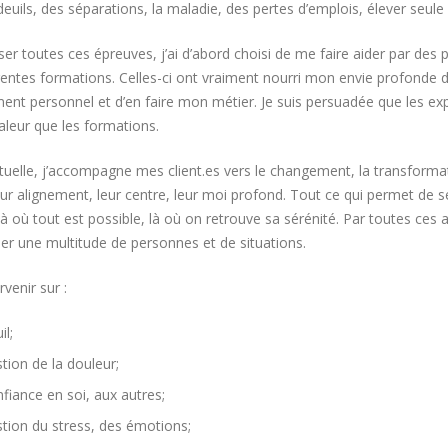
deuils, des séparations, la maladie, des pertes d’emplois, élever seul
ser toutes ces épreuves, j’ai d’abord choisi de me faire aider par des 
érentes formations. Celles-ci ont vraiment nourri mon envie profonde d
nt personnel et d’en faire mon métier. Je suis persuadée que les exp
aleur que les formations.
ctuelle, j’accompagne mes client.es vers le changement, la transformati
eur alignement, leur centre, leur moi profond. Tout ce qui permet de se
 là où tout est possible, là où on retrouve sa sérénité. Par toutes ces
 une multitude de personnes et de situations.
rvenir sur :
il;
tion de la douleur;
fiance en soi, aux autres;
tion du stress, des émotions;