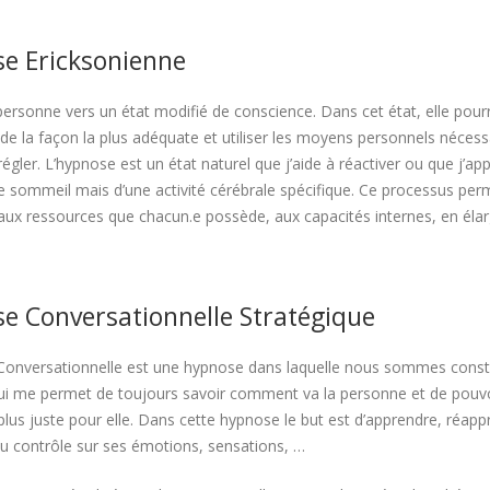
e Ericksonienne
 personne vers un état modifié de conscience. Dans cet état, elle pour
de la façon la plus adéquate et utiliser les moyens personnels nécessa
régler. L’hypnose est un état naturel que j’aide à réactiver ou que j’app
de sommeil mais d’une activité cérébrale spécifique. Ce processus per
aux ressources que chacun.e possède, aux capacités internes, en élar
e Conversationnelle Stratégique
Conversationnelle est une hypnose dans laquelle nous sommes cons
qui me permet de toujours savoir comment va la personne et de pouvo
plus juste pour elle. Dans cette hypnose le but est d’apprendre, réap
u contrôle sur ses émotions, sensations, …