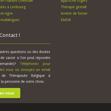
en Flandre Orientale
Approche rogers
utes à Limbourg
Thérapie gestalt
en ligne
Arreter de fumer
multilingues
EMDR
Contact !
autres questions ou des doutes
e savoir si l’on peut répondre
demande)?
Téléphonez pour
dez vous ou envoyez un email
 de Thérapeute Belgique à
e la personne de votre choix.
ez-nous