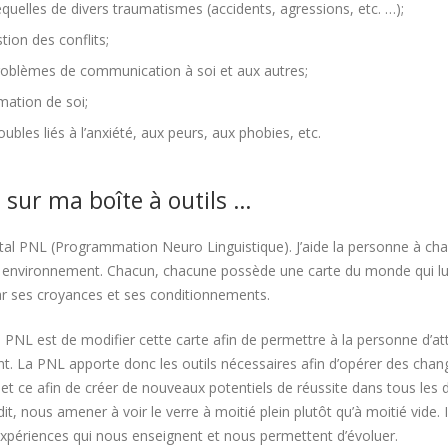
quelles de divers traumatismes (accidents, agressions, etc. …);
tion des conflits;
roblèmes de communication à soi et aux autres;
rmation de soi;
oubles liés à l’anxiété, aux peurs, aux phobies, etc.
 sur ma boîte à outils …
l PNL (Programmation Neuro Linguistique). J’aide la personne à chan
 environnement. Chacun, chacune possède une carte du monde qui lui 
r ses croyances et ses conditionnements.
a PNL est de modifier cette carte afin de permettre à la personne d’att
t. La PNL apporte donc les outils nécessaires afin d’opérer des cha
, et ce afin de créer de nouveaux potentiels de réussite dans tous les 
t, nous amener à voir le verre à moitié plein plutôt qu’à moitié vide. Il 
xpériences qui nous enseignent et nous permettent d’évoluer.