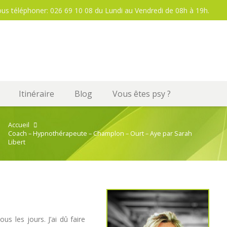
ous téléphoner: 026 69 10 08 du Lundi au Vendredi de 08h à 19h.
Itinéraire
Blog
Vous êtes psy ?
Accueil
Coach – Hypnothérapeute – Champlon – Ourt – Aye par Sarah
Libert
 les jours. J’ai dû faire