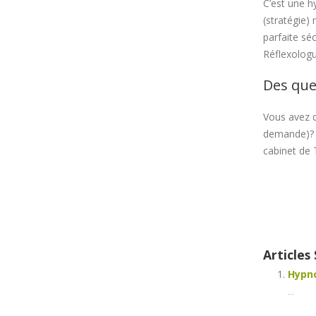
C’est une h
(stratégie) 
parfaite sé
Réflexolog
Des que
Vous avez d
demande)
cabinet de 
Coach –
Articles 
Hypno
...