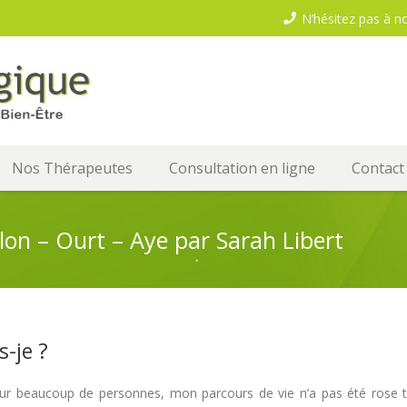
N’hésitez pas à n
Nos Thérapeutes
Consultation en ligne
Contact
n – Ourt – Aye par Sarah Libert
s-je ?
Hypnothérapeute
 beaucoup de personnes, mon parcours de vie n’a pas été rose tous