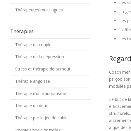
Les sé
Thérapeutes multilingues
La ges
Les p
L’affi
Thérapies
Les tr
Thérapie de couple
Regard
Thérapie de la dépression
Stress et thérapie de burnout
Coach menta
perçoit son
Thérapie angoisse
modulée pa
Thérapie d’un traumatisme
Le but de l
Thérapie du deuil
efficacemen
structurels
Thérapie par le jeu de sable
autrement di
a que des e
Phobie sociale bruxelles