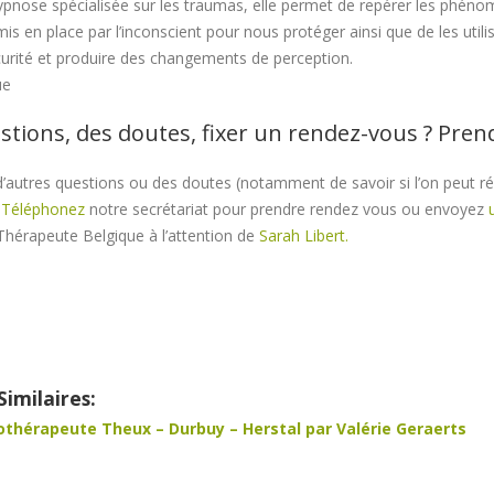
ypnose spécialisée sur les traumas, elle permet de repérer les phén
mis en place par l’inconscient pour nous protéger ainsi que de les utilis
curité et produire des changements de perception.
ue
stions, des doutes, fixer un rendez-vous ? Pre
’autres questions ou des doutes (notamment de savoir si l’on peut r
?
Téléphonez
notre secrétariat pour prendre rendez vous ou envoyez
Thérapeute Belgique à l’attention de
Sarah Libert.
 Hypnothérapeute – Champlon – Ourt – Aye | Sa
Similaires:
thérapeute Theux – Durbuy – Herstal par Valérie Geraerts