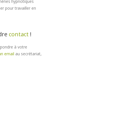
omènes hypnotiques
er pour travailler en
ndre
contact
!
épondre à votre
un email
au secrétariat,
rah Libert